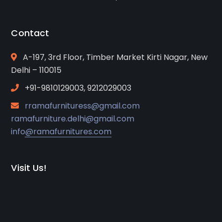
Contact
A-197, 3rd Floor, Timber Market Kirti Nagar, New
Delhi – 110015
+91-9810129003, 9212029003
rramafurnituress@gmail.com
ramafurniture.delhi@gmail.com
info@ramafurnitures.com
Visit Us!